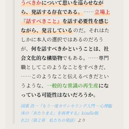
うべきか
について思いを巡らせなが
ら、発話する存在である。
……
立場上
『話すべきこと』
を話す必要性を感じ
ながら、発言している
のだ。それはた
しかに本人の選択ではあるのだろう
が、
何を話すべきかということは、社
会文化的な構築物
でもある。……専門
職としてこのようなことをすべきだ、
……このようなこと伝えるべきだとい
うような、
一般的な常識の再生産
にな
っている可能性はないだろうか。
国重 浩一『もう一度カウンセリング入門 ―心理臨
床の「あたりまえ」を再考する』kindle版
P.23（第２章 私たちの発話）
より