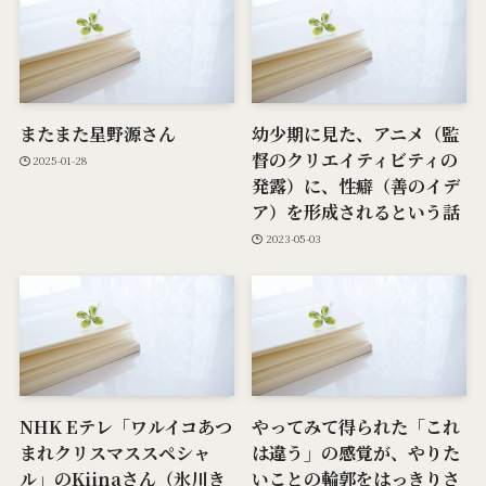
またまた星野源さん
幼少期に見た、アニメ（監
督のクリエイティビティの
2025-01-28
発露）に、性癖（善のイデ
ア）を形成されるという話
2023-05-03
NHK Eテレ「ワルイコあつ
やってみて得られた「これ
まれクリスマススペシャ
は違う」の感覚が、やりた
ル」のKiinaさん（氷川き
いことの輪郭をはっきりさ